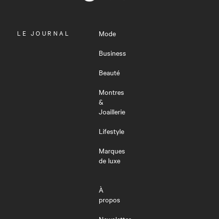
OUVRIR
LE JOURNAL
Mode
LE
MENU
Business
Beauté
Montres
&
Joaillerie
Lifestyle
Marques
de luxe
À
propos
Newsletter