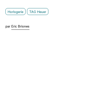
Horlogerie
TAG Heuer
par
Eric Briones