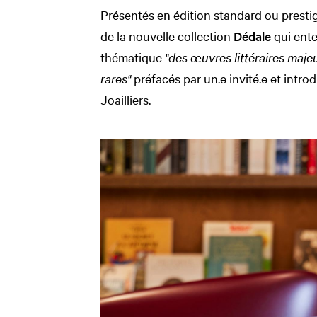
Présentés en édition standard ou prestig
de la nouvelle collection
Dédale
qui ent
thématique
"des œuvres littéraires maje
rares"
préfacés par un.e invité.e et intro
Joailliers.