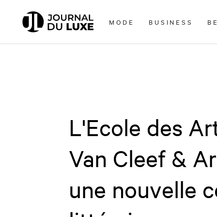
Accèder
directement
MODE
BUSINESS
B
au
contenu
L'Ecole des Art
Van Cleef & Ar
une nouvelle c