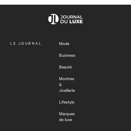
OUVRIR
LE JOURNAL
Mode
LE
MENU
Business
Beauté
Montres
&
Joaillerie
Lifestyle
Marques
de luxe