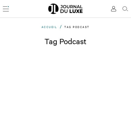
Accèder
directement
Menu
Mon
Rec
au
compte
contenu
ACCUEIL
TAG PODCAST
Tag Podcast