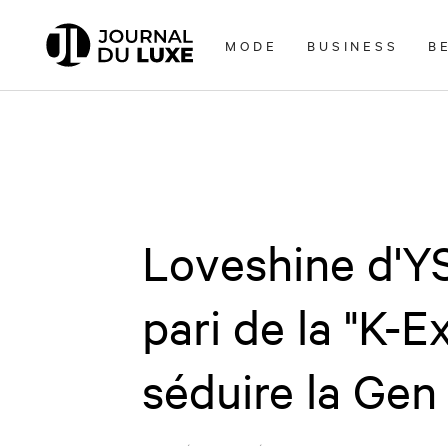
Accèder
directement
MODE
BUSINESS
B
au
contenu
Loveshine d'YS
pari de la "K-
séduire la Gen 