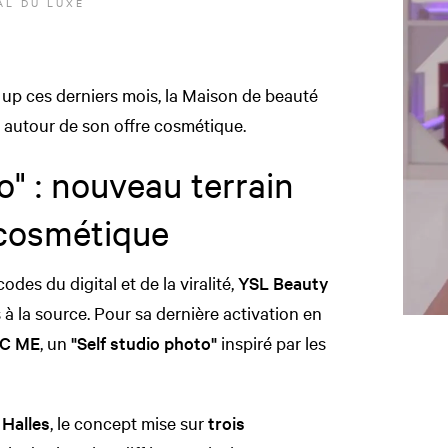
L DU LUXE
p up ces derniers mois, la Maison de beauté
e autour de son offre cosmétique.
o" : nouveau terrain
é cosmétique
es du digital et de la viralité,
YSL Beauty
s à la source. Pour sa dernière activation en
IC ME
, un
"Self studio photo"
inspiré par les
s
Halles
, le concept mise sur
trois