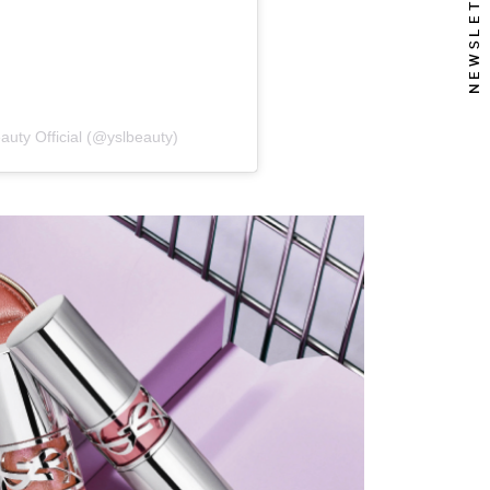
NEWSLETTER
auty Official (@yslbeauty)