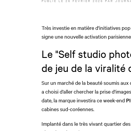
PUBLIÉ LE
26 FÉVRIER 2026
PAR JOURNA
Très investie en matière d'initiatives po
signe une nouvelle activation parisienn
Le "Self studio phot
de jeu de la viralit
Sur un marché de la beauté soumis aux cod
a choisi d’aller chercher la prise d'image
date, la marque investira ce week-end
P
cabines sud-coréennes.
Implanté dans le très vivant quartier de