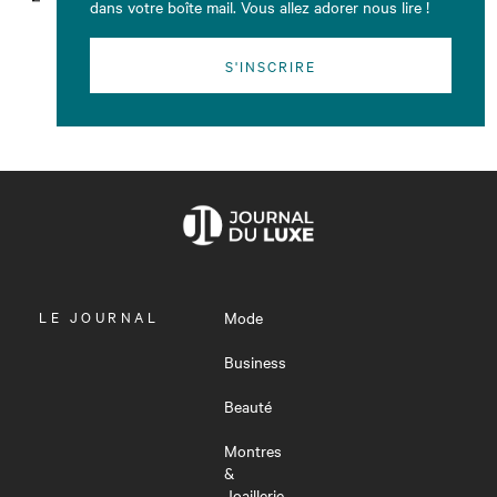
dans votre boîte mail. Vous allez adorer nous lire !
S'INSCRIRE
OUVRIR
LE JOURNAL
Mode
LE
MENU
Business
Beauté
Montres
&
Joaillerie