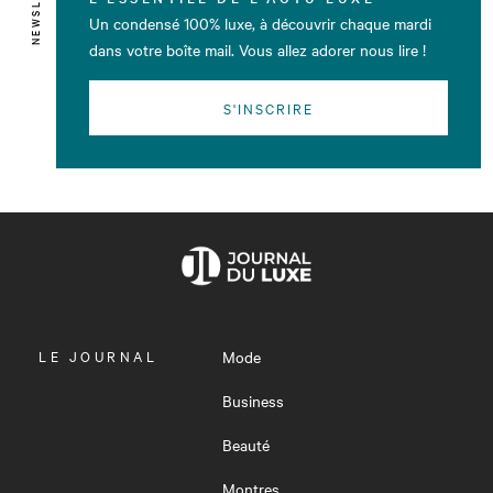
Un condensé 100% luxe, à découvrir chaque mardi
dans votre boîte mail. Vous allez adorer nous lire !
S'INSCRIRE
OUVRIR
LE JOURNAL
Mode
LE
MENU
Business
Beauté
Montres