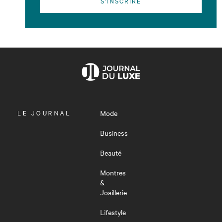
S'INSCRIRE
OUVRIR
LE JOURNAL
Mode
LE
MENU
Business
Beauté
Montres
&
Joaillerie
Lifestyle