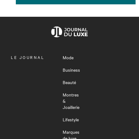
OUVRIR
LE JOURNAL
Mode
LE
MENU
Business
Beauté
Montres
&
Joaillerie
Lifestyle
Marques
de luxe