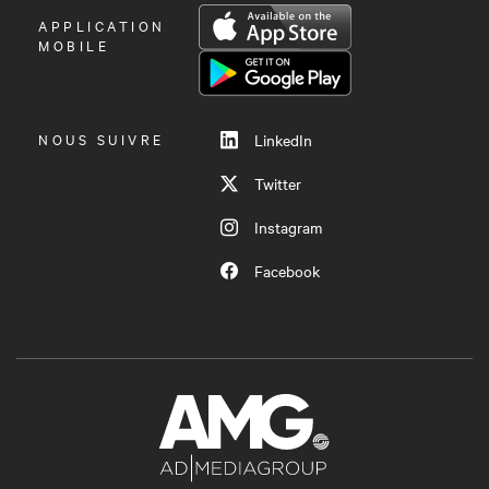
OUVRIR
APPLICATION
LE
MOBILE
MENU
NOUS SUIVRE
LinkedIn
Twitter
Instagram
Facebook