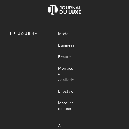
OUVRIR
LE JOURNAL
Mode
LE
MENU
Business
Beauté
Montres
&
Joaillerie
Lifestyle
Marques
de luxe
À