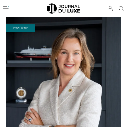
Accèder
directement
Menu
Mon
Rec
au
compte
contenu
EXCLUSIF