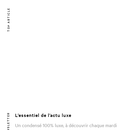
TOP ARTICLE
L’essentiel de l’actu luxe
NEWSLETTER
Un condensé 100% luxe, à découvrir chaque mardi