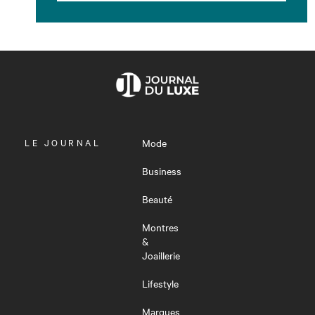
OUVRIR
LE JOURNAL
Mode
LE
MENU
Business
Beauté
Montres
&
Joaillerie
Lifestyle
Marques