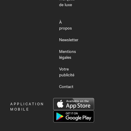
de luxe
À
propos
Newsletter
Mentions
légales
Votre
publicité
Contact
OUVRIR
APPLICATION
LE
MOBILE
MENU