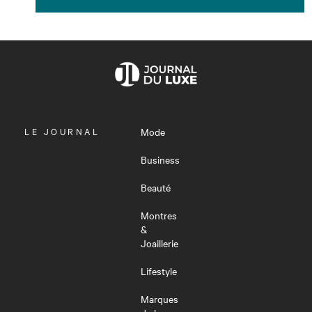
OUVRIR
LE JOURNAL
Mode
LE
MENU
Business
Beauté
Montres
&
Joaillerie
Lifestyle
Marques