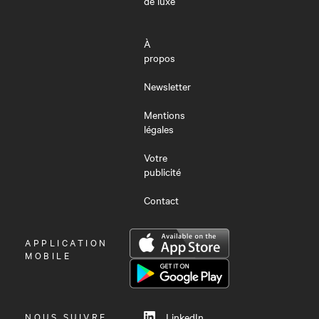
de luxe
À
propos
Newsletter
Mentions
légales
Votre
publicité
Contact
OUVRIR
APPLICATION
LE
MOBILE
MENU
NOUS SUIVRE
LinkedIn