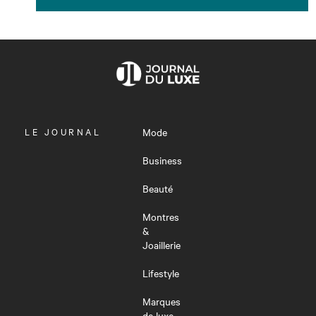
OUVRIR
LE JOURNAL
Mode
LE
MENU
Business
Beauté
Montres
&
Joaillerie
Lifestyle
Marques
de luxe