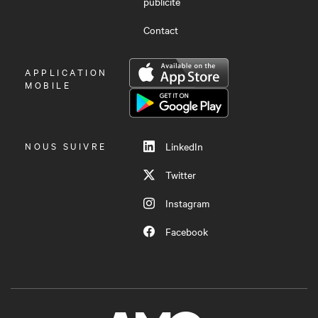
publicité
Contact
OUVRIR
APPLICATION
LE
MOBILE
MENU
NOUS SUIVRE
LinkedIn
Twitter
Instagram
Facebook