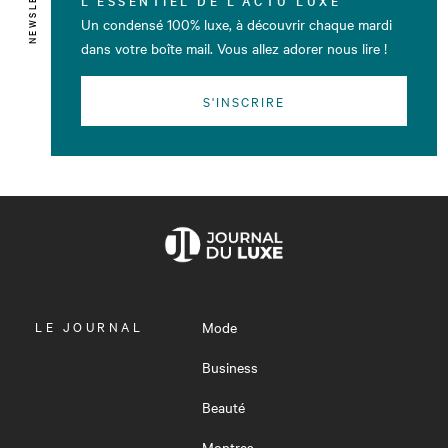
NEWSLETTER
Un condensé 100% luxe, à découvrir chaque mardi
dans votre boîte mail. Vous allez adorer nous lire !
S'INSCRIRE
OUVRIR
LE JOURNAL
Mode
LE
MENU
Business
Beauté
Montres