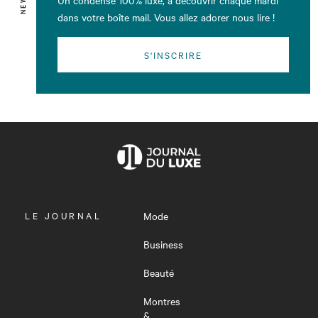
Un condensé 100% luxe, à découvrir chaque mardi
dans votre boîte mail. Vous allez adorer nous lire !
S'INSCRIRE
OUVRIR
LE JOURNAL
Mode
LE
MENU
Business
Beauté
Montres
&