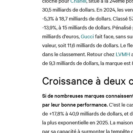
cloche pour
Chanel
, situé à la 24ème po
30,5 milliards de dollars. En 2024, les v
-5,3% à 18,7 milliards de dollars. Classé
-13,9%, à 15 milliards de dollars. Pénalisé
milliards d'euros,
Gucci
fait face, sans s
valeur, soit 11,6 milliards de dollars. Le
dans le classement. Retour chez
LVMH
a
de 9,3 milliards de dollars, la marque es
Croissance à deux 
Si de nombreuses marques connaissent d
par leur bonne performance.
C'est le c
de +17,8% à 40,9 milliards de dollars, et 
la plus exponentielle en 2025. La maison
par sa capacité à surmonter la tempête qu