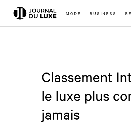
Accèder
directement
MODE
BUSINESS
B
au
contenu
Classement Int
le luxe plus c
jamais