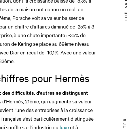
TOP ARTICLE
sition, dont la croissance baisse de -8,3% à
entes de la maison ont connu un repli de
 57ème, Porsche voit sa valeur baisser de
 par un chiffre d'affaires diminué de -25% à 3
urprise, à une chute importante : -35% de
 fleuron de Kering se place au 69ème niveau
vec Dior en recul de -10,1%. Avec une valeur
t 83ème.
chiffres pour Hermès
es difficultés, d'autres se distinguent
as d'Hermès, 21ème, qui augmente sa valeur
devient l'une des entreprises à la croissance
 française s'est particulièrement distinguée
i souffle sur l'industrie du
luxe
et à