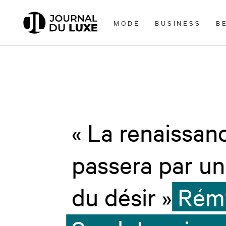
Accèder
directement
MODE
BUSINESS
B
au
contenu
« La renaissan
passera par un
du désir »
Rémy