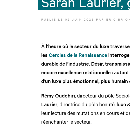
Sarah Laurier,
PUBLIÉ LE
02 JUIN 2026
PAR
ERIC BRIO
À l’heure où le secteur du luxe traver
les
Cercles de la Renaissance
interroge
durable de l’industrie. Désir, transmissio
encore excellence relationnelle : autant
d’un luxe plus émotionnel, plus humain 
Rémy Oudghiri
, directeur du pôle Soci
Laurier
, directrice du pôle beauté, lux
leur lecture des mutations en cours et 
réenchanter le secteur.