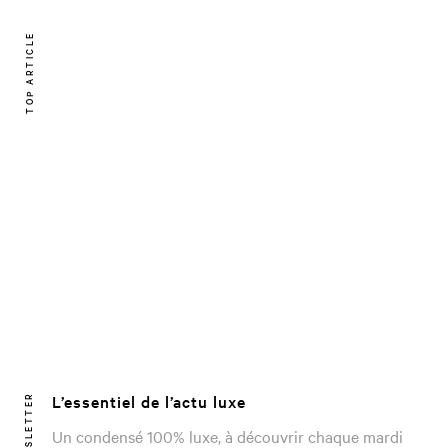
TOP ARTICLE
L’essentiel de l’actu luxe
NEWSLETTER
Un condensé 100% luxe, à découvrir chaque mardi