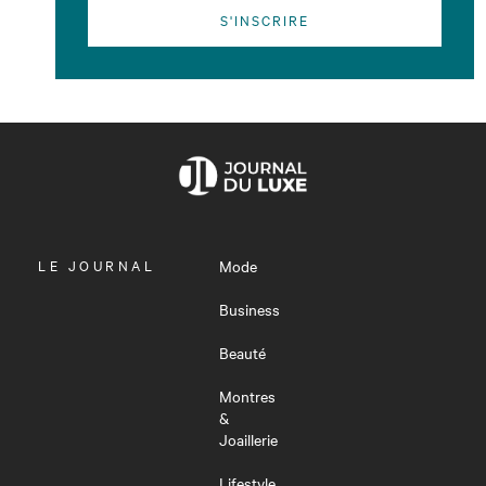
S'INSCRIRE
OUVRIR
LE JOURNAL
Mode
LE
MENU
Business
Beauté
Montres
&
Joaillerie
Lifestyle