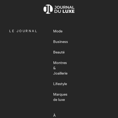
OUVRIR
LE JOURNAL
Mode
LE
MENU
Business
Beauté
Montres
&
Joaillerie
Lifestyle
Marques
de luxe
À