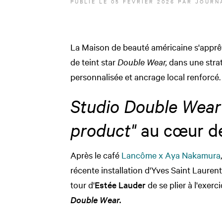
PUBLIÉ LE
05 FÉVRIER 2026
PAR JOURNA
La Maison de beauté américaine s'apprê
de teint star
Double Wear,
dans une straté
personnalisée et ancrage local renforcé.
Studio Double Wear
product"
au cœur de
Après le café
Lancôme x Aya Nakamura
récente installation d'Yves Saint Laure
tour d'
Estée Lauder
de se plier à l'exe
Double Wear.