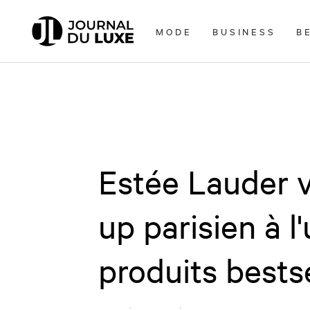
Accèder
directement
MODE
BUSINESS
B
au
contenu
Estée Lauder v
up parisien à l
produits bestse