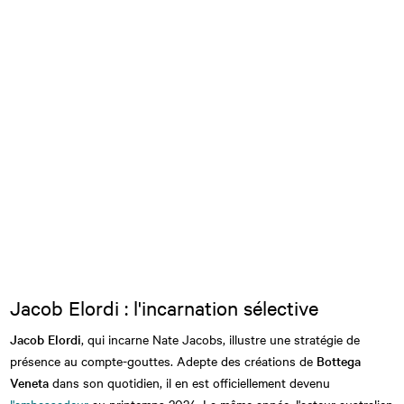
Jacob Elordi : l'incarnation sélective
Jacob Elordi
, qui incarne Nate Jacobs, illustre une stratégie de
présence au compte-gouttes. Adepte des créations de
Bottega
Veneta
dans son quotidien, il en est officiellement devenu
l'ambassadeur
au printemps 2024. La même année, l'acteur australien