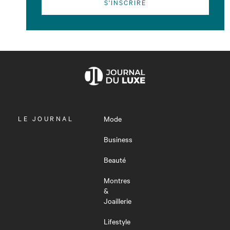
S'INSCRIRE
OUVRIR
LE JOURNAL
Mode
LE
MENU
Business
Beauté
Montres
&
Joaillerie
Lifestyle