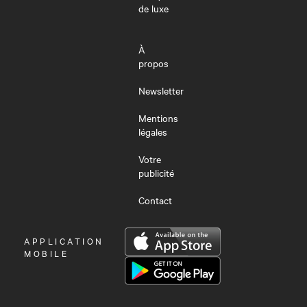
de luxe
À
propos
Newsletter
Mentions
légales
Votre
publicité
Contact
OUVRIR
APPLICATION
LE
MOBILE
MENU