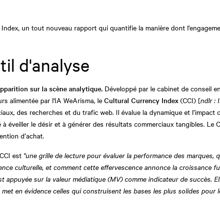
y Index, un tout nouveau rapport qui quantifie la manière dont l'engagem
til d'analyse
parition sur la scène analytique.
Développé par le cabinet de conseil en
eurs alimentée par l'IA WeArisma, le
Cultural Currency Index
(CCI) [
ndlr :
aux, des recherches et du trafic web. Il évalue la dynamique et l’impact 
é à éveiller le désir et à générer des résultats commerciaux tangibles. Le CC
ention d’achat.
 CCI est
"une grille de lecture pour évaluer la performance des marques, qu
nce culturelle, et comment cette effervescence annonce la croissance fut
st appuyée sur la valeur médiatique (MV) comme indicateur de succès. Ell
e met en évidence celles qui construisent les bases les plus solides pour 